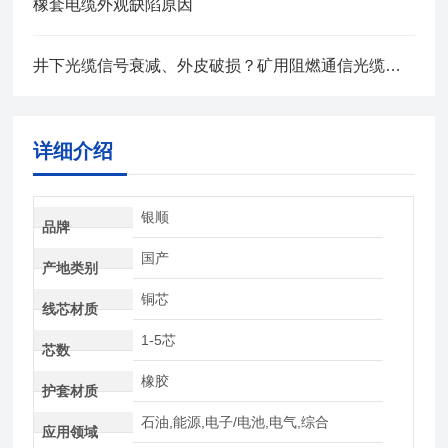
橡套电缆外观缺陷原因
井下光缆信号衰减、外皮破损？矿用阻燃通信光缆故障排查全流程
详细介绍
银顺
品牌
国产
产地类别
铜芯
线芯材质
1-5芯
芯数
橡胶
护套材质
石油,能源,电子/电池,电气,综合
应用领域