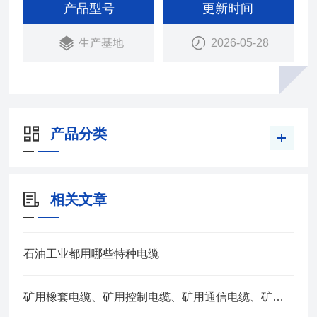
系统（DCS）的数据传输和抗干扰要求较高的检测
产品型号
更新时间
仪器仪表，以及其他自控系统的弱信号连接、传输。
生产基地
2026-05-28
产品分类
相关文章
石油工业都用哪些特种电缆
矿用橡套电缆、矿用控制电缆、矿用通信电缆、矿用电力电缆、矿用计算机电缆区别，看完不选错