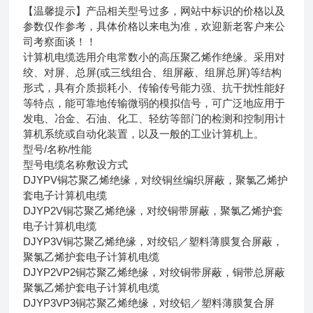
【温馨提示】产品相关型号过多，网站中标识的价格以及
参数仅作参考，具体价格以来电为准，欢迎新老客户来公
司考察面谈！！
计算机电缆选用介电常数小的高压聚乙烯作绝缘。采用对
绞、对屏、总屏(或三线组合、组屏蔽、组屏总屏)等结构
形式，具有介质损耗小、传输传号能力强、抗干扰性能好
等特点，能可靠地传输微弱的模拟信号，可广泛地应用于
发电、冶金、石油、化工、轻纺等部门的检测和控制用计
算机系统或自动化装置，以及一般的工业计算机上。
型号/名称/性能
型号
电缆名称
敷设方式
DJYPV
铜芯聚乙烯绝缘，对绞铜丝编织屏蔽，聚氯乙烯护
套电子计算机电缆
DJYP2V
铜芯聚乙烯绝缘，对绞铜带屏蔽，聚氯乙烯护套
电子计算机电缆
DJYP3V
铜芯聚乙烯绝缘，对绞铝／塑料薄膜复合屏蔽，
聚氯乙烯护套电子计算机电缆
DJYP2VP2
铜芯聚乙烯绝缘，对绞铜带屏蔽，铜带总屏蔽
聚氯乙烯护套电子计算机电缆
DJYP3VP3
铜芯聚乙烯绝缘，对绞铝／塑料薄膜复合屏