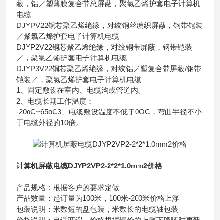
蔽，铝／塑薄膜复合带总屏蔽，聚氯乙烯护套电子计算机
电缆
DJYPV22
铜芯聚乙烯绝缘，对绞铜丝编织屏蔽，钢带铠装
／聚氯乙烯护套电子计算机电缆
DJYP2V22
铜芯聚乙烯绝缘，对绞铜带屏蔽，钢带铠装
／，聚氯乙烯护套电子计算机电缆
DJYP3V22
铜芯聚乙烯绝缘，对绞铝／塑复合带屏蔽/钢带
铠装／，聚氯乙烯护套电子计算机电缆
1、固定敷设在室内、电缆沟或管道内。
2、电缆长期工作温度：
-20oC~65oC3、电缆敷设温度不低于0OC，弯曲半径不小
于电缆外径的10倍。
计算机屏蔽电缆DJYP2VP2-2*2*1.0mm2价格
产品规格：根据客户的要求定做
产品数量：起订量为100米，100米-200米价格上浮
包装说明：米数短的盘包装，米数长的电缆轴包装
价格说明：电话商议，价格根据铜价的上浮下降随时更新