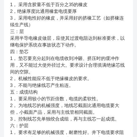
1， 采用含胶量不低于百分之35的橡皮
2，绝缘厚度比通用橡套电缆要厚
3， 采用电性好的橡皮，并采用好的挤橡工艺（如挤橡连
续生产线）
三：层
采用半导电橡皮做层，应使其过渡电阻达到标准要求，以
继电保护系统在事故状态下动作。
四：垫芯
1， 垫芯要充分起到在电缆收到冲砸、挤压时的缓冲作
用，又不能过大使外径过大。要求设计合理填满绝缘芯线
间的空隙。
2， 机械性能应不低于绝缘橡皮的要求。
3， 不能与绝缘线芯产生粘连。
五：成缆结构
1， 要采用较小的节距倍数，电缆的柔软性。
2， 为地线芯的机械强度，地线芯截面比通用电缆要大
些，小截面产品，采用与主线管相同截面。
3， 控制线芯先单独绞合成组，再与主线芯一起成缆。
六：护层
1， 要求有足够的机械强度，耐磨性好。井下电缆要求阻