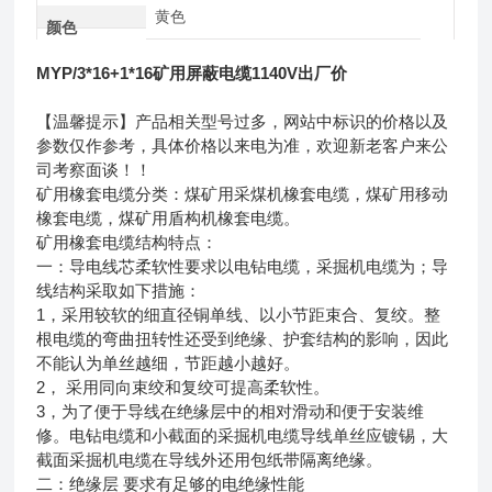
黄色
颜色
MYP/3*16+1*16矿用屏蔽电缆1140V出厂价
【温馨提示】产品相关型号过多，网站中标识的价格以及
参数仅作参考，具体价格以来电为准，欢迎新老客户来公
司考察面谈！！
矿用橡套电缆分类：煤矿用采煤机橡套电缆，煤矿用移动
橡套电缆，煤矿用盾构机橡套电缆。
矿用橡套电缆结构特点：
一：导电线芯柔软性要求以电钻电缆，采掘机电缆为；导
线结构采取如下措施：
1，采用较软的细直径铜单线、以小节距束合、复绞。整
根电缆的弯曲扭转性还受到绝缘、护套结构的影响，因此
不能认为单丝越细，节距越小越好。
2， 采用同向束绞和复绞可提高柔软性。
3，为了便于导线在绝缘层中的相对滑动和便于安装维
修。电钻电缆和小截面的采掘机电缆导线单丝应镀锡，大
截面采掘机电缆在导线外还用包纸带隔离绝缘。
二：绝缘层 要求有足够的电绝缘性能