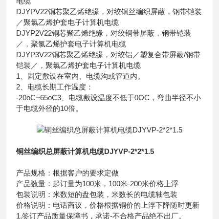
电缆
DJYPV22
铜芯聚乙烯绝缘，对绞铜丝编织屏蔽，钢带铠装
／聚氯乙烯护套电子计算机电缆
DJYP2V22
铜芯聚乙烯绝缘，对绞铜带屏蔽，钢带铠装
／，聚氯乙烯护套电子计算机电缆
DJYP3V22
铜芯聚乙烯绝缘，对绞铝／塑复合带屏蔽/钢带
铠装／，聚氯乙烯护套电子计算机电缆
1、固定敷设在室内、电缆沟或管道内。
2、电缆长期工作温度：
-20oC~65oC3、电缆敷设温度不低于0OC，弯曲半径不小
于电缆外径的10倍。
铜丝编织总屏蔽计算机电缆DJYVP-2*2*1.5
产品规格：根据客户的要求定做
产品数量：起订量为100米，100米-200米价格上浮
包装说明：米数短的盘包装，米数长的电缆轴包装
价格说明：电话商议，价格根据铜价的上浮下降随时更新
1,签订产品质量保障书，承诺-不合格产品绝不出厂。