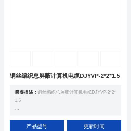
铜丝编织总屏蔽计算机电缆DJYVP-2*2*1.5
简要描述：
铜丝编织总屏蔽计算机电缆DJYVP-2*2*
1.5
本产品适用于额定电压450/750V及以下电子计算机
系统（DCS）的数据传输和抗干扰要求较高的检测
产品型号
更新时间