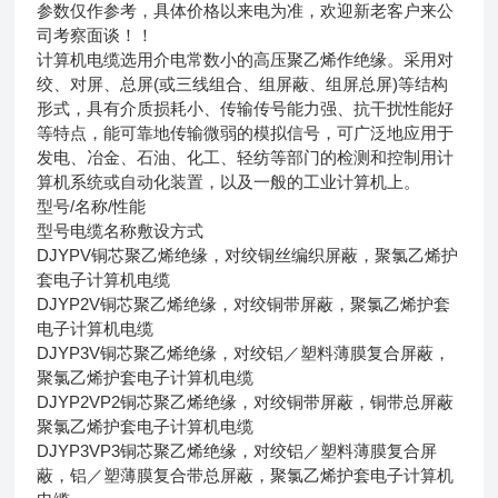
参数仅作参考，具体价格以来电为准，欢迎新老客户来公
司考察面谈！！
计算机电缆选用介电常数小的高压聚乙烯作绝缘。采用对
绞、对屏、总屏(或三线组合、组屏蔽、组屏总屏)等结构
形式，具有介质损耗小、传输传号能力强、抗干扰性能好
等特点，能可靠地传输微弱的模拟信号，可广泛地应用于
发电、冶金、石油、化工、轻纺等部门的检测和控制用计
算机系统或自动化装置，以及一般的工业计算机上。
型号/名称/性能
型号
电缆名称
敷设方式
DJYPV
铜芯聚乙烯绝缘，对绞铜丝编织屏蔽，聚氯乙烯护
套电子计算机电缆
DJYP2V
铜芯聚乙烯绝缘，对绞铜带屏蔽，聚氯乙烯护套
电子计算机电缆
DJYP3V
铜芯聚乙烯绝缘，对绞铝／塑料薄膜复合屏蔽，
聚氯乙烯护套电子计算机电缆
DJYP2VP2
铜芯聚乙烯绝缘，对绞铜带屏蔽，铜带总屏蔽
聚氯乙烯护套电子计算机电缆
DJYP3VP3
铜芯聚乙烯绝缘，对绞铝／塑料薄膜复合屏
蔽，铝／塑薄膜复合带总屏蔽，聚氯乙烯护套电子计算机