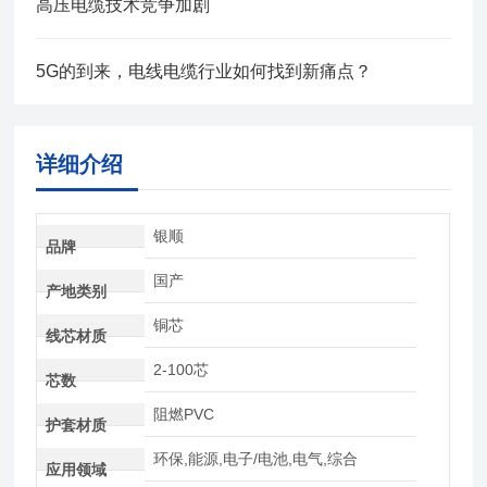
高压电缆技术竞争加剧
5G的到来，电线电缆行业如何找到新痛点？
详细介绍
银顺
品牌
国产
产地类别
铜芯
线芯材质
2-100芯
芯数
阻燃PVC
护套材质
环保,能源,电子/电池,电气,综合
应用领域