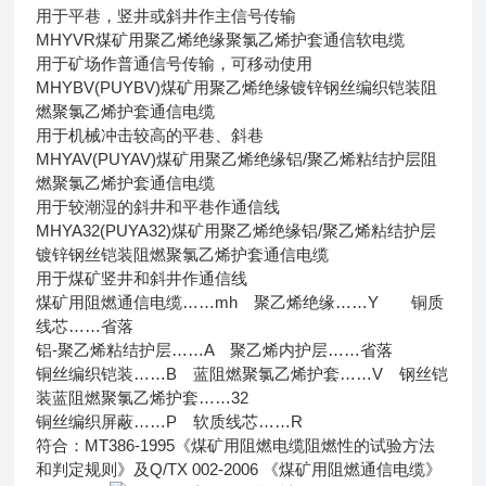
用于平巷，竖井或斜井作主信号传输
MHYVR煤矿用聚乙烯绝缘聚氯乙烯护套通信软电缆
用于矿场作普通信号传输，可移动使用
MHYBV(PUYBV)煤矿用聚乙烯绝缘镀锌钢丝编织铠装阻
燃聚氯乙烯护套通信电缆
用于机械冲击较高的平巷、斜巷
MHYAV(PUYAV)煤矿用聚乙烯绝缘铝/聚乙烯粘结护层阻
燃聚氯乙烯护套通信电缆
用于较潮湿的斜井和平巷作通信线
MHYA32(PUYA32)煤矿用聚乙烯绝缘铝/聚乙烯粘结护层
镀锌钢丝铠装阻燃聚氯乙烯护套通信电缆
用于煤矿竖井和斜井作通信线
煤矿用阻燃通信电缆……mh 聚乙烯绝缘……Y 铜质
线芯……省落
铝-聚乙烯粘结护层……A 聚乙烯内护层……省落
铜丝编织铠装……B 蓝阻燃聚氯乙烯护套……V 钢丝铠
装蓝阻燃聚氯乙烯护套……32
铜丝编织屏蔽……P 软质线芯……R
符合：MT386-1995《煤矿用阻燃电缆阻燃性的试验方法
和判定规则》及Q/TX 002-2006 《煤矿用阻燃通信电缆》