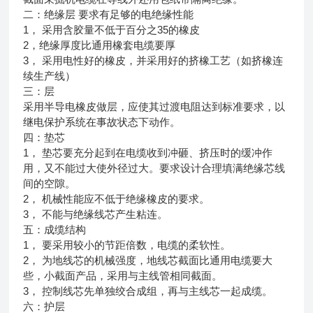
二：绝缘层 要求有足够的电绝缘性能
1， 采用含胶量不低于百分之35的橡皮
2，绝缘厚度比通用橡套电缆要厚
3， 采用电性好的橡皮，并采用好的挤橡工艺（如挤橡连
续生产线）
三：层
采用半导电橡皮做层，应使其过渡电阻达到标准要求，以
继电保护系统在事故状态下动作。
四：垫芯
1， 垫芯要充分起到在电缆收到冲砸、挤压时的缓冲作
用，又不能过大使外径过大。要求设计合理填满绝缘芯线
间的空隙。
2， 机械性能应不低于绝缘橡皮的要求。
3， 不能与绝缘线芯产生粘连。
五：成缆结构
1， 要采用较小的节距倍数，电缆的柔软性。
2， 为地线芯的机械强度，地线芯截面比通用电缆要大
些，小截面产品，采用与主线管相同截面。
3， 控制线芯先单独绞合成组，再与主线芯一起成缆。
六：护层