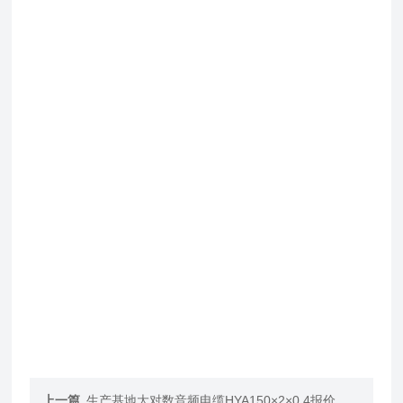
上一篇
生产基地大对数音频电缆HYA150×2×0.4报价