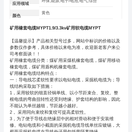
环保,能源,电子/电池,电气,综合
应用领域
黄色
颜色
矿用橡套电缆MYPT1.9/3.3kv矿用软电缆MYPT
【温馨提示】产品相关型号过多，网站中标识的价格以及
参数仅作参考，具体价格以来电为准，欢迎新老客户来公
司考察面谈！！
矿用橡套电缆分类：煤矿用采煤机橡套电缆，煤矿用移动
橡套电缆，煤矿用盾构机橡套电缆。
矿用橡套电缆结构特点：
一：导电线芯柔软性要求以电钻电缆，采掘机电缆为；导
线结构采取如下措施：
1，采用较软的细直径铜单线、以小节距束合、复绞。整
根电缆的弯曲扭转性还受到绝缘、护套结构的影响，因此
不能认为单丝越细，节距越小越好。
2， 采用同向束绞和复绞可提高柔软性。
3，为了便于导线在绝缘层中的相对滑动和便于安装维
修。电钻电缆和小截面的采掘机电缆导线单丝应镀锡，大
截面采掘机电缆在导线外还用包纸带隔离绝缘。