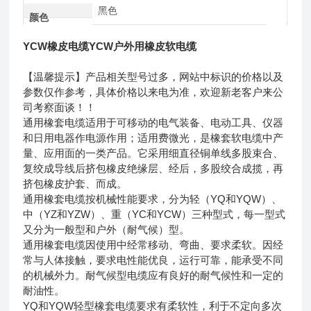
黑色
颜色
YCW橡皮电缆YCW户外用橡皮软电缆
【温馨提示】产品相关型号过多，网站中标识的价格以及
参数仅作参考，具体价格以来电为准，欢迎新老客户来公
司考察面谈！！
通用橡套电缆适用于可移动的电气装备、电动工具、仪器
和日用电器作电源作用；适用费微光，是橡套软电缆中产
量、应用面的一类产品。它采用细直径铜单线多股束合、
复绞成导线后挤包橡皮绝缘层、经后，多股绞合成揽，再
挤包橡皮护套、而成。
通用橡套电缆按机械性能要求，分为轻（YQ和YQW）、
中（YZ和YZW）、重（YC和YCW）三种型式，每一型式
又分为一般型和户外（耐气候）型。
通用橡套电缆因使用中经常移动、弯曲、要求柔软。因经
常与人体接触，要求电性能优良，运行可靠，能承受不同
的机械外力。耐气候型电缆应有良好的耐气候性和一定的
耐油性。
YQ和YQW轻型橡套电缆要求有柔软性，利于不定向多次