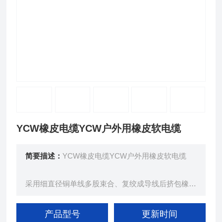
YCW橡皮电缆YCW户外用橡皮软电缆
简要描述：
YCW橡皮电缆YCW户外用橡皮软电缆
采用细直径铜单线多股束合、复绞成导线后挤包橡皮
绝缘层、经后，多股绞合成揽，再挤包橡皮护套、而
成。
产品型号
更新时间