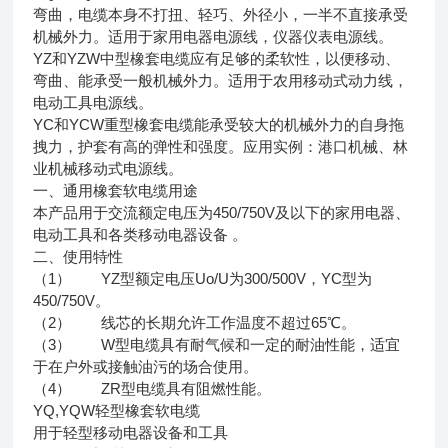
弯曲，电缆本身不打扭、轻巧、外径小，一半不直接承受
机械外力。适用于家用电器电源线，仪器仪表电源线。
YZ和YZW中型橡套电缆应有足够的柔软性，以便移动、
弯曲、能承受一般机械外力。适用于农用移动式动力线，
电动工具电源线。
YC和YCW重型橡套电缆能承受较大的机械外力的自身拖
拽力，护套有高的弹性和强度。应用实例：港口机械、林
业机械移动式电源线。
一、通用橡套软电缆用途
本产品用于交流额定电压为450/750V及以下的家用电器、
电动工具和各类移动电器设备 。
二、使用特性
（1） YZ型额定电压Uo/U为300/500V，YC型为
450/750V。
（2） 线芯的长期允许工作温度不超过65℃。
（3） W型电缆具有耐气候和一定的耐油性能，适宜
于在户外或接触油污的场合使用。
（4） ZR型电缆具有阻燃性能。
YQ,YQW轻型橡套软电缆
用于轻型移动电器设备和工具