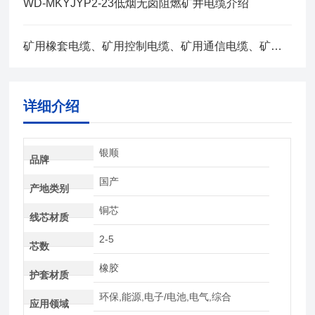
WD-MKYJYP2-23低烟无卤阻燃矿井电缆介绍
矿用橡套电缆、矿用控制电缆、矿用通信电缆、矿用电力电缆、矿用计算机电缆区别，看完不选错
详细介绍
银顺
品牌
国产
产地类别
铜芯
线芯材质
2-5
芯数
橡胶
护套材质
环保,能源,电子/电池,电气,综合
应用领域