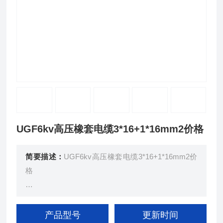
UGF6kv高压橡套电缆3*16+1*16mm2价格
简要描述：
UGF6kv高压橡套电缆3*16+1*16mm2价
格
用 途： 交流额定电压6kv及以下移动配电装置及矿
山采掘机械；起重运输机械等。
产品型号
更新时间