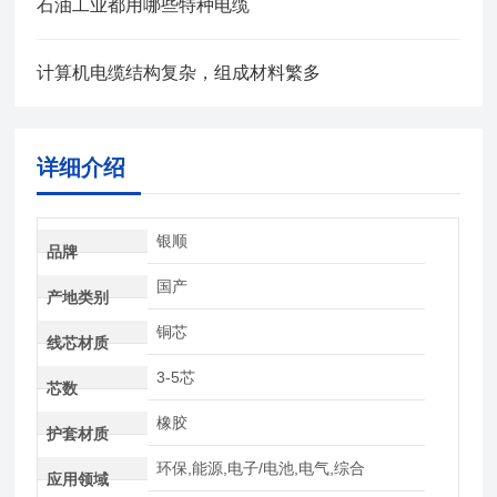
石油工业都用哪些特种电缆
计算机电缆结构复杂，组成材料繁多
详细介绍
银顺
品牌
国产
产地类别
铜芯
线芯材质
3-5芯
芯数
橡胶
护套材质
环保,能源,电子/电池,电气,综合
应用领域