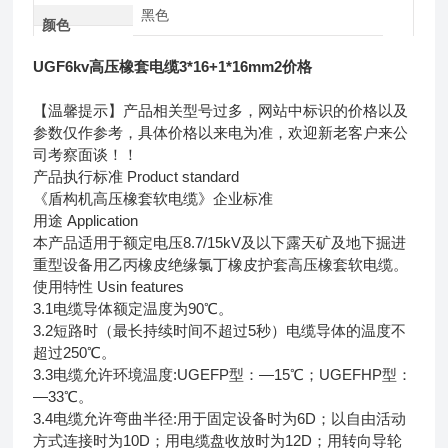
黑色
颜色
UGF6kv高压橡套电缆3*16+1*16mm2价格
【温馨提示】产品相关型号过多，网站中标识的价格以及
参数仅作参考，具体价格以来电为准，欢迎新老客户来公
司考察面谈！！
产品执行标准 Product standard
《盾构机高压橡套软电缆》企业标准
用途 Application
本产品适用于额定电压8.7/15kV及以下露天矿及地下掘进
重型设备用乙丙橡皮绝缘氯丁橡皮护套高压橡套软电缆。
使用特性 Usin features
3.1电缆导体额定温度为90℃。
3.2短路时（最长持续时间不超过5秒）电缆导体的温度不
超过250℃。
3.3电缆允许环境温度:UGEFP型：—15℃；UGEFHP型：
—33℃。
3.4电缆允许弯曲半径:用于固定设备时为6D；以自由活动
方式连接时为10D；用电缆盘收放时为12D；用转向导轮