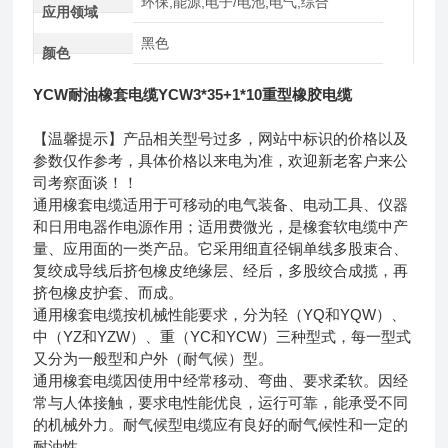
环保,能源,电子/电池,电气,综合
应用领域
黑色
颜色
YCW耐油橡套电缆YCW3*35+1*10重型橡胶电缆
【温馨提示】产品相关型号过多，网站中标识的价格以及
参数仅作参考，具体价格以来电为准，欢迎新老客户来公
司考察面谈！！
通用橡套电缆适用于可移动的电气装备、电动工具、仪器
和日用电器作电源作用；适用费微光，是橡套软电缆中产
量、应用面的一类产品。它采用细直径铜单线多股束合、
复绞成导线后挤包橡皮绝缘层、经后，多股绞合成揽，再
挤包橡皮护套、而成。
通用橡套电缆按机械性能要求，分为轻（YQ和YQW）、
中（YZ和YZW）、重（YC和YCW）三种型式，每一型式
又分为一般型和户外（耐气候）型。
通用橡套电缆因使用中经常移动、弯曲、要求柔软。因经
常与人体接触，要求电性能优良，运行可靠，能承受不同
的机械外力。耐气候型电缆应有良好的耐气候性和一定的
耐油性。