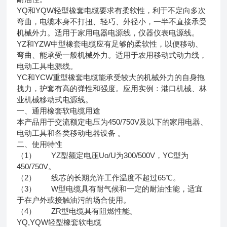
YQ和YQW轻型橡套电缆要求有柔软性，利于不定向多次
弯曲，电缆本身不打扭、轻巧、外径小，一半不直接承受
机械外力。适用于家用电器电源线，仪器仪表电源线。
YZ和YZW中型橡套电缆应有足够的柔软性，以便移动、
弯曲、能承受一般机械外力。适用于农用移动式动力线，
电动工具电源线。
YC和YCW重型橡套电缆能承受较大的机械外力的自身拖
拽力，护套有高的弹性和强度。应用实例：港口机械、林
业机械移动式电源线。
一、通用橡套软电缆用途
本产品用于交流额定电压为450/750V及以下的家用电器、
电动工具和各类移动电器设备 。
二、使用特性
（1） YZ型额定电压Uo/U为300/500V，YC型为
450/750V。
（2） 线芯的长期允许工作温度不超过65℃。
（3） W型电缆具有耐气候和一定的耐油性能，适宜
于在户外或接触油污的场合使用。
（4） ZR型电缆具有阻燃性能。
YQ,YQW轻型橡套软电缆