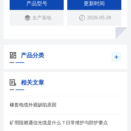
绝缘层、经后，多股绞合成揽，再挤包橡皮护套、而
产品型号
更新时间
成。
生产基地
2026-05-28
产品分类
相关文章
橡套电缆外观缺陷原因
矿用阻燃通信光缆是什么？日常维护与防护要点