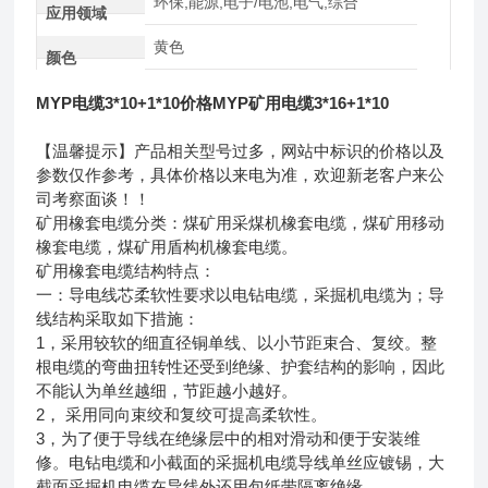
环保,能源,电子/电池,电气,综合
应用领域
黄色
颜色
MYP电缆3*10+1*10价格MYP矿用电缆3*16+1*10
【温馨提示】产品相关型号过多，网站中标识的价格以及
参数仅作参考，具体价格以来电为准，欢迎新老客户来公
司考察面谈！！
矿用橡套电缆分类：煤矿用采煤机橡套电缆，煤矿用移动
橡套电缆，煤矿用盾构机橡套电缆。
矿用橡套电缆结构特点：
一：导电线芯柔软性要求以电钻电缆，采掘机电缆为；导
线结构采取如下措施：
1，采用较软的细直径铜单线、以小节距束合、复绞。整
根电缆的弯曲扭转性还受到绝缘、护套结构的影响，因此
不能认为单丝越细，节距越小越好。
2， 采用同向束绞和复绞可提高柔软性。
3，为了便于导线在绝缘层中的相对滑动和便于安装维
修。电钻电缆和小截面的采掘机电缆导线单丝应镀锡，大
截面采掘机电缆在导线外还用包纸带隔离绝缘。