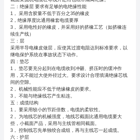
二：绝缘层 要求有足够的电绝缘性能
1， 采用含胶量不低于百分之35的橡皮
2，绝缘厚度比通用橡套电缆要厚
3， 采用电性好的橡皮，并采用好的挤橡工艺（如挤橡连
续生产线）
三：层
采用半导电橡皮做层，应使其过渡电阻达到标准要求，以
继电保护系统在事故状态下动作。
四：垫芯
1， 垫芯要充分起到在电缆收到冲砸、挤压时的缓冲作
用，又不能过大使外径过大。要求设计合理填满绝缘芯线
间的空隙。
2， 机械性能应不低于绝缘橡皮的要求。
3， 不能与绝缘线芯产生粘连。
五：成缆结构
1， 要采用较小的节距倍数，电缆的柔软性。
2， 为地线芯的机械强度，地线芯截面比通用电缆要大
些，小截面产品，采用与主线管相同截面。
3， 控制线芯先单独绞合成组，再与主线芯一起成缆。
六：护层