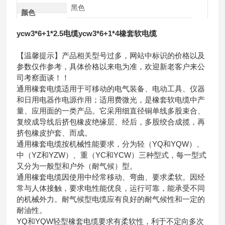
黑色
颜色
ycw3*6+1*2.5电缆ycw3*6+1*4橡套软电缆
【温馨提示】产品相关型号过多，网站中标识的价格以及
参数仅作参考，具体价格以来电为准，欢迎新老客户来公
司考察面谈！！
通用橡套电缆适用于可移动的电气装备、电动工具、仪器
和日用电器作电源作用；适用费微光，是橡套软电缆中产
量、应用面的一类产品。它采用细直径铜单线多股束合、
复绞成导线后挤包橡皮绝缘层、经后，多股绞合成揽，再
挤包橡皮护套、而成。
通用橡套电缆按机械性能要求，分为轻（YQ和YQW）、
中（YZ和YZW）、重（YC和YCW）三种型式，每一型式
又分为一般型和户外（耐气候）型。
通用橡套电缆因使用中经常移动、弯曲、要求柔软。因经
常与人体接触，要求电性能优良，运行可靠，能承受不同
的机械外力。耐气候型电缆应有良好的耐气候性和一定的
耐油性。
YQ和YQW轻型橡套电缆要求有柔软性，利于不定向多次