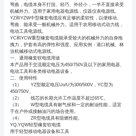
弯曲，电缆本身不打扭、轻巧、外径小，一半不直接承受
机械外力。适用于家用电器电源线，仪器仪表电源线。
YZ和YZW中型橡套电缆应有足够的柔软性，以便移动、
弯曲、能承受一般机械外力。适用于农用移动式动力线，
电动工具电源线。
YC和YCW重型橡套电缆能承受较大的机械外力的自身拖
拽力，护套有高的弹性和强度。应用实例：港口机械、林
业机械移动式电源线。
一、通用橡套软电缆用途
本产品用于交流额定电压为450/750V及以下的家用电器、
电动工具和各类移动电器设备 。
二、使用特性
（1） YZ型额定电压Uo/U为300/500V，YC型为
450/750V。
（2） 线芯的长期允许工作温度不超过65℃。
（3） W型电缆具有耐气候和一定的耐油性能，适宜
于在户外或接触油污的场合使用。
（4） ZR型电缆具有阻燃性能。
YQ,YQW轻型橡套软电缆
用于轻型移动电器设备和工具