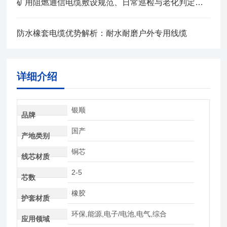
矿用阻燃通信电缆敷设规范、日常巡检与老化判定方法
防水橡套电缆优势解析：耐水耐磨户外专用线缆
详细介绍
银顺
品牌
国产
产地类别
铜芯
线芯材质
2-5
芯数
橡胶
护套材质
环保,能源,电子/电池,电气,综合
应用领域