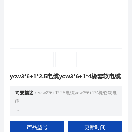
ycw3*6+1*2.5电缆ycw3*6+1*4橡套软电缆
简要描述：
ycw3*6+1*2.5电缆ycw3*6+1*4橡套软电
缆
采用细直径铜单线多股束合、复绞成导线后挤包橡皮
绝缘层、经后，多股绞合成揽，再挤包橡皮护套、而
产品型号
更新时间