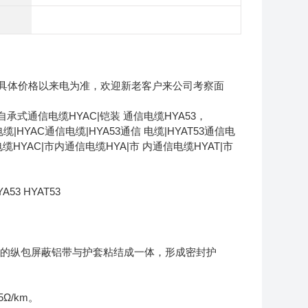
具体价格以来电为准，欢迎新老客户来公司考察面
自承式通信电缆HYAC|铠装 通信电缆HYA53，
电缆|HYAC通信电缆|HYA53通信 电缆|HYAT53通信电
电缆HYAC|市内通信电缆HYA|市 内通信电缆HYAT|市
A53 HYAT53
缆的纵包屏蔽铝带与护套粘结成一体，形成密封护
5Ω/km。