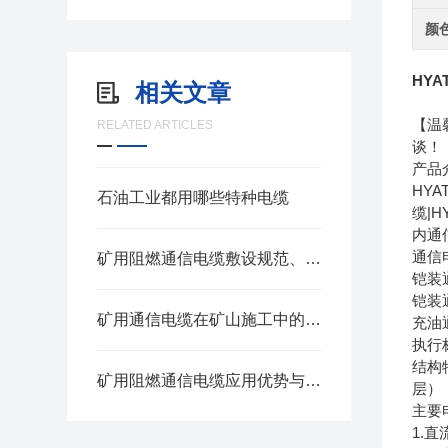
颜
HYA
相关文章
【温
RELATED ARTICLES
谈！
产品
HYA
石油工业都用哪些特种电缆
缆|H
内通信
通信电
矿用阻燃通信电缆敷设规范、日常巡检与老化判定方法
铠装通
铠装通
矿用通信电缆在矿山施工中的应用前景如何
充油通
执行标
结构
矿用阻燃通信电缆应用优势与适用场景
层）
主要
1.直