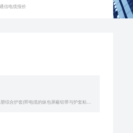
6铠装通信电缆报价
铝塑综合护套(即电缆的纵包屏蔽铝带与护套粘结
便的特点。