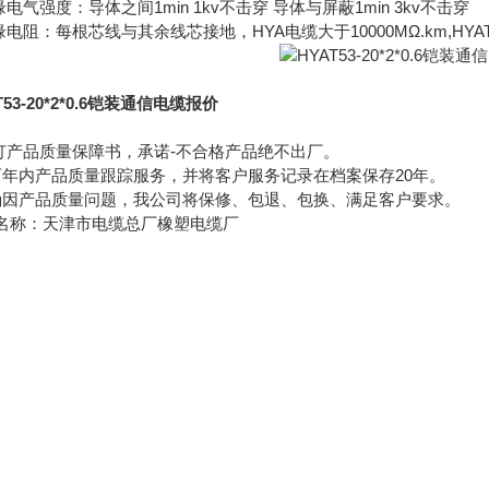
缘电气强度：导体之间1min 1kv不击穿 导体与屏蔽1min 3kv不击穿
缘电阻：每根芯线与其余线芯接地，HYA电缆大于10000MΩ.km,HYAT
T53-20*2*0.6铠装通信电缆报价
签订产品质量保障书，承诺-不合格产品绝不出厂。
两年内产品质量跟踪服务，并将客户服务记录在档案保存20年。
确因产品质量问题，我公司将保修、包退、包换、满足客户要求。
名称：天津市电缆总厂橡塑电缆厂