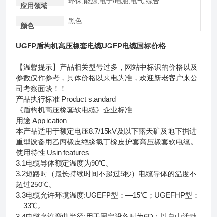
环保,能源,电子/电池,电气,综合
应用领域
黑色
颜色
UGFP盾构机高压橡套电缆UGFP电缆国标价格
【温馨提示】产品相关型号过多，网站中标识的价格以及
参数仅作参考，具体价格以来电为准，欢迎新老客户来公
司考察面谈！！
产品执行标准 Product standard
《盾构机高压橡套软电缆》企业标准
用途 Application
本产品适用于额定电压8.7/15kV及以下露天矿及地下掘进
重型设备用乙丙橡皮绝缘氯丁橡皮护套高压橡套软电缆。
使用特性 Usin features
3.1电缆导体额定温度为90℃。
3.2短路时（最长持续时间不超过5秒）电缆导体的温度不
超过250℃。
3.3电缆允许环境温度:UGEFP型：—15℃；UGEFHP型：
—33℃。
3.4电缆允许弯曲半径:用于固定设备时为6D；以自由活动