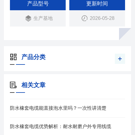
电机上传输电能用。在长期浸水及较大的水压下，具
产品型号
更新时间
有好的电气绝缘性能。防水橡套电缆弯曲性能好，能
生产基地
2026-05-28
承受经常的移动.
产品分类
相关文章
防水橡套电缆能直接泡水里吗？一次性讲清楚
防水橡套电缆优势解析：耐水耐磨户外专用线缆