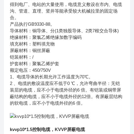
得到电厂、电站的大量使用，电缆意义敷设在市内、电缆
沟、管道、直埋、竖井等能承受较大机械拉里的固定场
合。
产品执行GB9330-88。
导体材料：铜导体、分(1类独股导体、2类7根交合导体)
绝缘材料：聚氯乙烯绝缘加数字编码
填充材料：塑料填充物
屏蔽材料：铜丝屏蔽
铠装材料：/
护套材料：聚氯乙烯护套
额定电压：450/750V
1、电缆导体的长期允许工作温度为70℃。
2 、电缆的敷设温度应不低于0 ℃，允许弯曲半径：无铠
装层的电缆，应不小于电缆外径的6 倍。有铠装或铜带屏
蔽结构的电缆，应不小于电缆外径的12倍。有屏蔽层结构
的软电缆，应不小于电缆外径的6 倍。
kvvp10*1.5控制电缆，KVVP屏蔽电缆