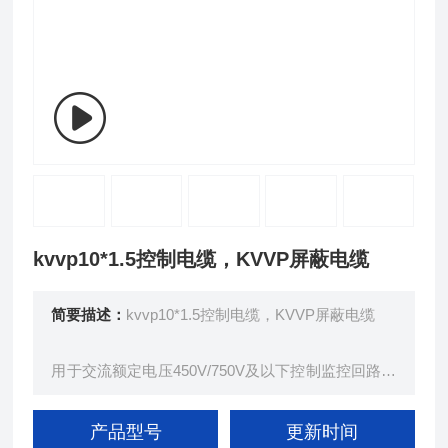
kvvp10*1.5控制电缆，KVVP屏蔽电缆
简要描述：
kvvp10*1.5控制电缆，KVVP屏蔽电缆
用于交流额定电压450V/750V及以下控制监控回路及
保护线路等场合。其中屏蔽型控制电缆，由于具有的
评比性能得到电厂、电站的大量使用，电缆意义敷设
产品型号
更新时间