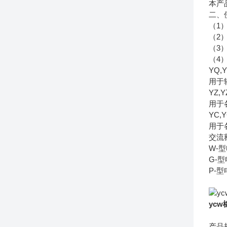
本产
二、
（1）
（2
（3
（4
YQ
用于
YZ
用于
YC
用于
交流额
W-
G-
P-
ycw
产品