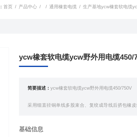
：
首页
/
产品中心
/ /
通用橡套电缆
/ 生产基地ycw橡套软电缆ycw
ycw橡套软电缆ycw野外用电缆450/7
简要描述：
ycw橡套软电缆ycw野外用电缆450/750V
采用细直径铜单线多股束合、复绞成导线后挤包橡皮
套、而成。
基础信息