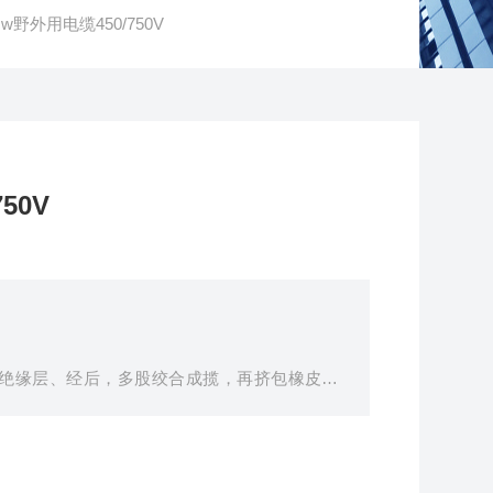
野外用电缆450/750V
50V
绝缘层、经后，多股绞合成揽，再挤包橡皮护