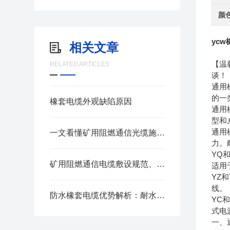
颜
ycw
相关文章
【温
RELATED ARTICLES
谈！
通用
的一
橡套电缆外观缺陷原因
通用
型和
通用
一文看懂矿用阻燃通信光缆施工要点
力。
YQ
矿用阻燃通信电缆敷设规范、日常巡检与老化判定方法
适用
YZ
线。
防水橡套电缆优势解析：耐水耐磨户外专用线缆
YC
式电
一、