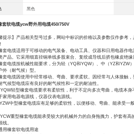
色
黑色
橡套软电缆ycw野外用电缆450/750V
馨提示】产品相关型号过多，网站中标识的价格以及参数仅作参考，
！
橡套电缆适用于可移动的电气装备、电动工具、仪器和日用电器作电
类产品。它采用细直径铜单线多股束合、复绞成导线后挤包橡皮绝缘
橡套电缆按机械性能要求，分为轻（YQ和YQW）、中（YZ和YZW
户外（耐气候）型。
橡套电缆因使用中经常移动、弯曲、要求柔软。因经常与人体接触，
耐气候型电缆应有良好的耐气候性和一定的耐油性。
和YQW轻型橡套电缆要求有柔软性，利于不定向多次弯曲，电缆本
于家用电器电源线，仪器仪表电源线。
和YZW中型橡套电缆应有足够的柔软性，以便移动、弯曲、能承受一
和YCW重型橡套电缆能承受较大的机械外力的自身拖拽力，护套有高
源线。
通用橡套软电缆用途