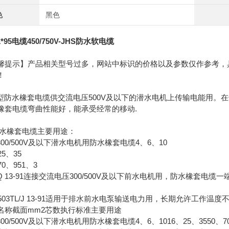
色
黑色
1*95电缆450/750V-JHS防水软电缆
馨提示】产品相关型号过多，网站中标识的价格以及参数仅作参考，
！
S型防水橡套电缆供交流电压500V及以下的潜水电机上传输电能用
橡套电缆弯曲性能好，能承受经常的移动.
s防水橡套电缆主要用途：
300/500V及以下潜水电机用防水橡套电缆4、6、10
25、35
70、951、3
L/Q 13-91连接交流电压300/500V及以下前水电机用，防水橡套电
、503TL/J 13-91适用于排水前水电泵输送电力用，长期允许工作温度
名称截面mm2芯数执行标准主要用途
300/500V及以下潜水电机用防水橡套电缆4、6、1016、25、3550、70、