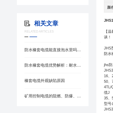
颜
JHS
相关文章
【温
RELATED ARTICLES
谈！
JH
防水橡套电缆能直接泡水里吗？一次性讲清楚
防水
jh
防水橡套电缆优势解析：耐水耐磨户外专用线缆
JHS
16、
橡套电缆外观缺陷原因
50、
4T
缆J
矿用控制电缆的阻燃、防爆、抗干扰技术解析
35
型号
JHS