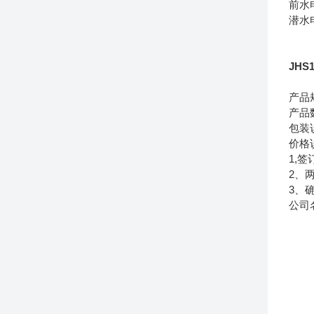
前水
潜水
JHS
产品
产品
包装
价格
1,
2、
3、
公司