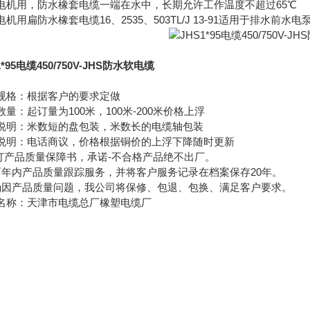
电机用，防水橡套电缆一端在水中，长期允许工作温度不超过65℃
电机用扁防水橡套电缆16、2535、503TL/J 13-91适用于排水
1*95电缆450/750V-JHS防水软电缆
规格：根据客户的要求定做
数量：起订量为100米，100米-200米价格上浮
说明：米数短的盘包装，米数长的电缆轴包装
说明：电话商议，价格根据铜价的上浮下降随时更新
签订产品质量保障书，承诺-不合格产品绝不出厂。
两年内产品质量跟踪服务，并将客户服务记录在档案保存20年。
确因产品质量问题，我公司将保修、包退、包换、满足客户要求。
名称：天津市电缆总厂橡塑电缆厂