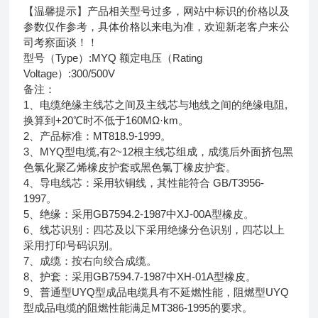
【温馨提示】产品相关型号过多，网站中标识的价格以及
参数仅作参考，具体价格以来电为准，欢迎新老客户来公
司考察面谈！！
型号（Type）:MYQ 额定电压（Rating
Voltage）:300/500V
备注：
1、电缆绝缘主线芯之间及主线芯与地线之间的绝缘电阻,
换算到+20℃时不低于160MΩ·km。
2、产品标准：MT818.9-1999。
3、MYQ型电缆,有2~12根主线芯组成，成缆后外面挤包黑
色氯化聚乙烯橡皮护套或黑色氯丁橡皮护套。
4、导电线芯：采用软铜线，其性能符合 GB/T3956-
1997。
5、绝缘：采用GB7594.2-1987中XJ-00A型橡皮。
6、线芯识别：四芯及以下采用绝缘分色识别，四芯以上
采用打印号码识别。
7、成缆：按右向绞合成缆。
8、护套：采用GB7594.7-1987中XH-01A型橡皮。
9、普通型UYQ型成品电缆具有不延燃性能，阻燃型UYQ
型成品电缆的阻燃性能满足MT386-1995的要求。