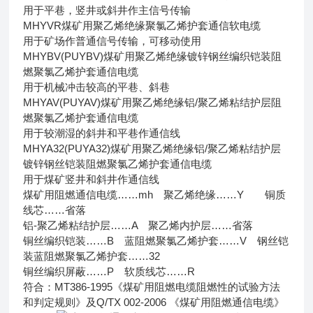
用于平巷，竖井或斜井作主信号传输
MHYVR煤矿用聚乙烯绝缘聚氯乙烯护套通信软电缆
用于矿场作普通信号传输，可移动使用
MHYBV(PUYBV)煤矿用聚乙烯绝缘镀锌钢丝编织铠装阻
燃聚氯乙烯护套通信电缆
用于机械冲击较高的平巷、斜巷
MHYAV(PUYAV)煤矿用聚乙烯绝缘铝/聚乙烯粘结护层阻
燃聚氯乙烯护套通信电缆
用于较潮湿的斜井和平巷作通信线
MHYA32(PUYA32)煤矿用聚乙烯绝缘铝/聚乙烯粘结护层
镀锌钢丝铠装阻燃聚氯乙烯护套通信电缆
用于煤矿竖井和斜井作通信线
煤矿用阻燃通信电缆……mh 聚乙烯绝缘……Y 铜质
线芯……省落
铝-聚乙烯粘结护层……A 聚乙烯内护层……省落
铜丝编织铠装……B 蓝阻燃聚氯乙烯护套……V 钢丝铠
装蓝阻燃聚氯乙烯护套……32
铜丝编织屏蔽……P 软质线芯……R
符合：MT386-1995《煤矿用阻燃电缆阻燃性的试验方法
和判定规则》及Q/TX 002-2006 《煤矿用阻燃通信电缆》