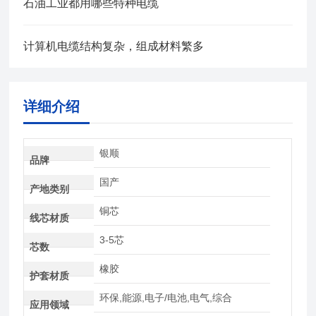
石油工业都用哪些特种电缆
计算机电缆结构复杂，组成材料繁多
详细介绍
银顺
品牌
国产
产地类别
铜芯
线芯材质
3-5芯
芯数
橡胶
护套材质
环保,能源,电子/电池,电气,综合
应用领域