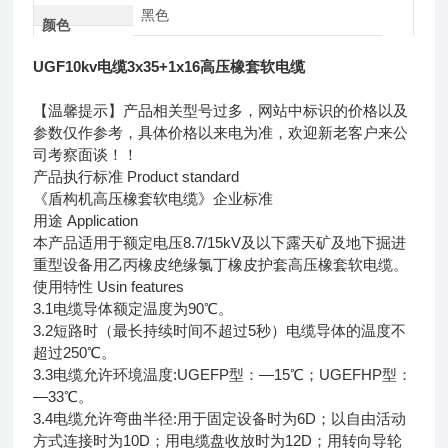
黑色
颜色
UGF10kv电缆3x35+1x16高压橡套软电缆
【温馨提示】产品相关型号过多，网站中标识的价格以及
参数仅作参考，具体价格以来电为准，欢迎新老客户来公
司考察面谈！！
产品执行标准 Product standard
《盾构机高压橡套软电缆》企业标准
用途 Application
本产品适用于额定电压8.7/15kV及以下露天矿及地下掘进
重型设备用乙丙橡皮绝缘氯丁橡皮护套高压橡套软电缆。
使用特性 Usin features
3.1电缆导体额定温度为90℃。
3.2短路时（最长持续时间不超过5秒）电缆导体的温度不
超过250℃。
3.3电缆允许环境温度:UGEFP型：—15℃；UGEFHP型：
—33℃。
3.4电缆允许弯曲半径:用于固定设备时为6D；以自由活动
方式连接时为10D；用电缆盘收放时为12D；用转向导轮