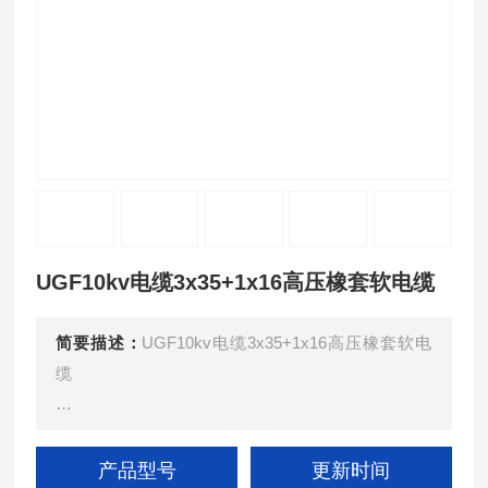
UGF10kv电缆3x35+1x16高压橡套软电缆
简要描述：
UGF10kv电缆3x35+1x16高压橡套软电
缆
用 途： 交流额定电压6kv及以下移动配电装置及矿
山采掘机械；起重运输机械等。
产品型号
更新时间