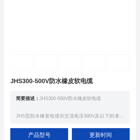
JHS300-500V防水橡皮软电缆
简要描述：
JHS300-500V防水橡皮软电缆
JHS型防水橡套电缆供交流电压500V及以下的潜水
电机上传输电能用。在长期浸水及较大的水压下，具
有好的电气绝缘性能。防水橡套电缆弯曲性能好，能
产品型号
更新时间