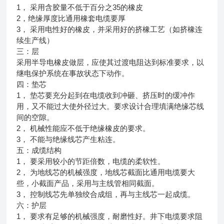
1， 采用含胶量不低于百分之35的橡皮
2，绝缘厚度比通用橡套电缆要厚
3， 采用电性好的橡皮，并采用好的挤橡工艺（如挤橡连
续生产线）
三：层
采用半导电橡皮做层，应使其过渡电阻达到标准要求，以
继电保护系统在事故状态下动作。
四：垫芯
1， 垫芯要充分起到在电缆收到冲砸、挤压时的缓冲作
用，又不能过大使外径过大。要求设计合理填满绝缘芯线
间的空隙。
2， 机械性能应不低于绝缘橡皮的要求。
3， 不能与绝缘线芯产生粘连。
五：成缆结构
1， 要采用较小的节距倍数，电缆的柔软性。
2， 为地线芯的机械强度，地线芯截面比通用电缆要大
些，小截面产品，采用与主线管相同截面。
3， 控制线芯先单独绞合成组，再与主线芯一起成缆。
六：护层
1， 要求有足够的机械强度，耐磨性好。井下电缆要求阻