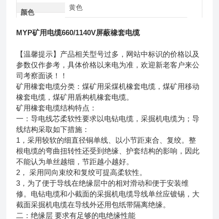
黄色
颜色
MYP矿用电缆660/1140V屏蔽橡套电缆
【温馨提示】产品相关型号过多，网站中标识的价格以及
参数仅作参考，具体价格以来电为准，欢迎新老客户来公
司考察面谈！！
矿用橡套电缆分类：煤矿用采煤机橡套电缆，煤矿用移动
橡套电缆，煤矿用盾构机橡套电缆。
矿用橡套电缆结构特点：
一：导电线芯柔软性要求以电钻电缆，采掘机电缆为；导
线结构采取如下措施：
1，采用较软的细直径铜单线、以小节距束合、复绞。整
根电缆的弯曲扭转性还受到绝缘、护套结构的影响，因此
不能认为单丝越细，节距越小越好。
2， 采用同向束绞和复绞可提高柔软性。
3，为了便于导线在绝缘层中的相对滑动和便于安装维
修。电钻电缆和小截面的采掘机电缆导线单丝应镀锡，大
截面采掘机电缆在导线外还用包纸带隔离绝缘。
二：绝缘层 要求有足够的电绝缘性能