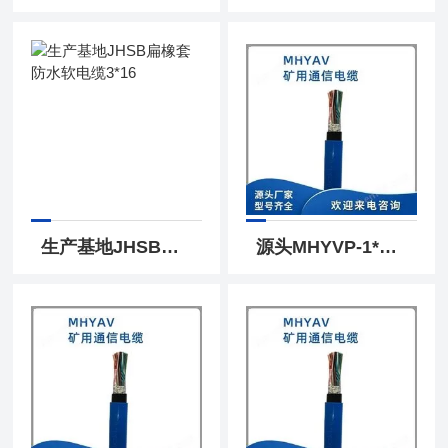
生产基地JHSB扁橡套防水软电缆3*16
源头MHYVP-1*10*7/0.28矿井信号监测电缆