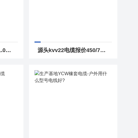
生产基地DJYPV14*2*1.0电缆 DJYPV计算机电缆价格
源头kvv22电缆报价450/750V铠装控制电缆