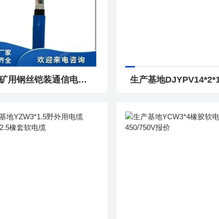
源头矿用钢丝铠装通信电缆MHYA32-30*2*0.7价格