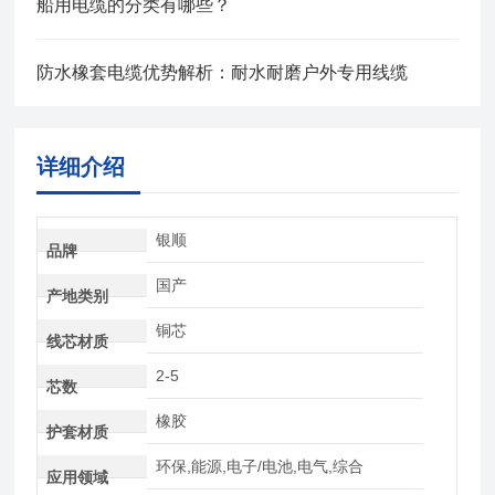
船用电缆的分类有哪些？
防水橡套电缆优势解析：耐水耐磨户外专用线缆
详细介绍
银顺
品牌
国产
产地类别
铜芯
线芯材质
2-5
芯数
橡胶
护套材质
环保,能源,电子/电池,电气,综合
应用领域