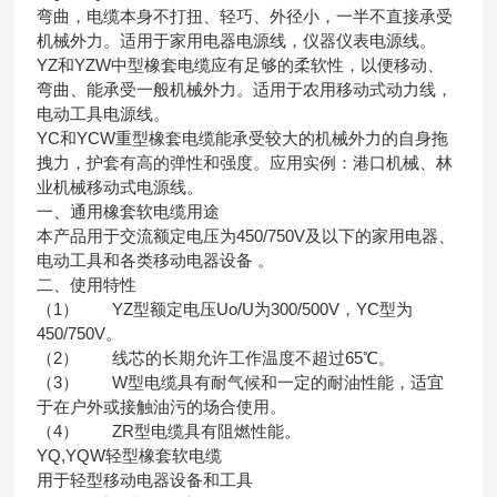
弯曲，电缆本身不打扭、轻巧、外径小，一半不直接承受
机械外力。适用于家用电器电源线，仪器仪表电源线。
YZ和YZW中型橡套电缆应有足够的柔软性，以便移动、
弯曲、能承受一般机械外力。适用于农用移动式动力线，
电动工具电源线。
YC和YCW重型橡套电缆能承受较大的机械外力的自身拖
拽力，护套有高的弹性和强度。应用实例：港口机械、林
业机械移动式电源线。
一、通用橡套软电缆用途
本产品用于交流额定电压为450/750V及以下的家用电器、
电动工具和各类移动电器设备 。
二、使用特性
（1） YZ型额定电压Uo/U为300/500V，YC型为
450/750V。
（2） 线芯的长期允许工作温度不超过65℃。
（3） W型电缆具有耐气候和一定的耐油性能，适宜
于在户外或接触油污的场合使用。
（4） ZR型电缆具有阻燃性能。
YQ,YQW轻型橡套软电缆
用于轻型移动电器设备和工具