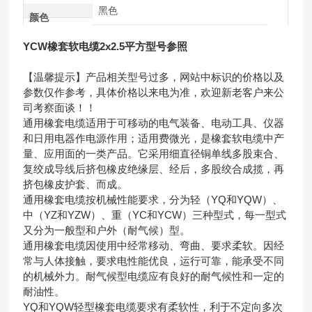
黑色
颜色
YCW橡套软电缆2x2.5平方型号参照
【温馨提示】产品相关型号过多，网站中标识的价格以及
参数仅作参考，具体价格以来电为准，欢迎新老客户来公
司考察面谈！！
通用橡套电缆适用于可移动的电气装备、电动工具、仪器
和日用电器作电源作用；适用费微光，是橡套软电缆中产
量、应用面的一类产品。它采用细直径铜单线多股束合、
复绞成导线后挤包橡皮绝缘层、经后，多股绞合成揽，再
挤包橡皮护套、而成。
通用橡套电缆按机械性能要求，分为轻（YQ和YQW）、
中（YZ和YZW）、重（YC和YCW）三种型式，每一型式
又分为一般型和户外（耐气候）型。
通用橡套电缆因使用中经常移动、弯曲、要求柔软。因经
常与人体接触，要求电性能优良，运行可靠，能承受不同
的机械外力。耐气候型电缆应有良好的耐气候性和一定的
耐油性。
YQ和YQW轻型橡套电缆要求有柔软性，利于不定向多次