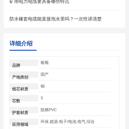
矿用电力电缆要具备哪些特点
防水橡套电缆能直接泡水里吗？一次性讲清楚
详细介绍
银顺
品牌
国产
产地类别
铜
线芯材质
3
芯数
阻燃PVC
护套材质
环保,能源,电子/电池,电气,综合
应用领域