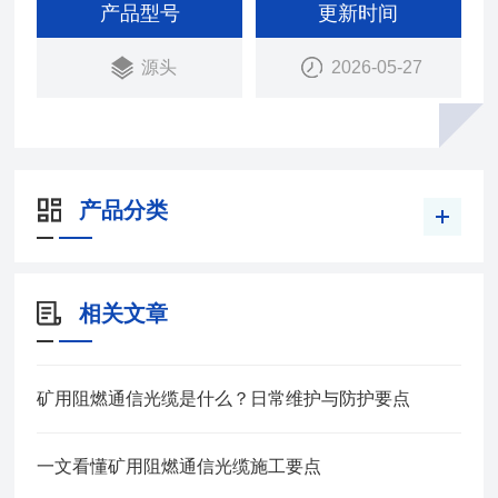
下传输铁路信号、音频信号或自动信号装置的控制电
产品型号
更新时间
路，其中综合护套、铝护套铁路信号电缆具有一定的
源头
2026-05-27
屏蔽性能，适宜于电气化区段或其它有强电干扰的地
区敷设。
产品分类
相关文章
矿用阻燃通信光缆是什么？日常维护与防护要点
一文看懂矿用阻燃通信光缆施工要点