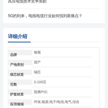
高压电缆技术竞争加剧
5G的到来，电线电缆行业如何找到新痛点？
详细介绍
银顺
品牌
国产
产地类别
铜芯
线芯材质
2-100芯
芯数
阻燃PVC
护套材质
环保,能源,电子/电池,电气,综合
应用领域