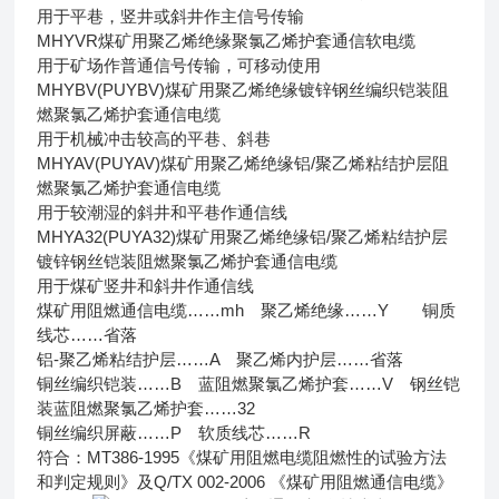
用于平巷，竖井或斜井作主信号传输
MHYVR煤矿用聚乙烯绝缘聚氯乙烯护套通信软电缆
用于矿场作普通信号传输，可移动使用
MHYBV(PUYBV)煤矿用聚乙烯绝缘镀锌钢丝编织铠装阻
燃聚氯乙烯护套通信电缆
用于机械冲击较高的平巷、斜巷
MHYAV(PUYAV)煤矿用聚乙烯绝缘铝/聚乙烯粘结护层阻
燃聚氯乙烯护套通信电缆
用于较潮湿的斜井和平巷作通信线
MHYA32(PUYA32)煤矿用聚乙烯绝缘铝/聚乙烯粘结护层
镀锌钢丝铠装阻燃聚氯乙烯护套通信电缆
用于煤矿竖井和斜井作通信线
煤矿用阻燃通信电缆……mh 聚乙烯绝缘……Y 铜质
线芯……省落
铝-聚乙烯粘结护层……A 聚乙烯内护层……省落
铜丝编织铠装……B 蓝阻燃聚氯乙烯护套……V 钢丝铠
装蓝阻燃聚氯乙烯护套……32
铜丝编织屏蔽……P 软质线芯……R
符合：MT386-1995《煤矿用阻燃电缆阻燃性的试验方法
和判定规则》及Q/TX 002-2006 《煤矿用阻燃通信电缆》