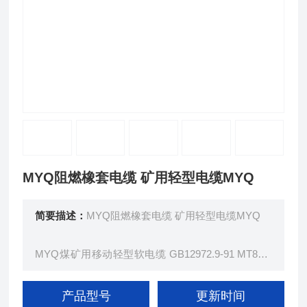
MYQ阻燃橡套电缆 矿用轻型电缆MYQ
简要描述：
MYQ阻燃橡套电缆 矿用轻型电缆MYQ
MYQ煤矿用移动轻型软电缆 GB12972.9-91 MT818.
9-2009 本产品适用于额定电压0.3/0.5KV及以下煤矿
用轻型移动橡套软电缆。
产品型号
更新时间