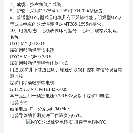
7、成缆：按右向绞合成缆。
8、护套：采用GB7594.7-1987中XH-01A型橡皮。
9、普通型UYQ型成品电缆具有不延燃性能，阻燃型UYQ
型成品电缆的阻燃性能满足MT386-1995的要求。
10、电缆标志：电缆表面印有型号、电压、规格及制造厂
名称。
UYQ MYQ 0.3/0.5
煤矿用移动轻型软电缆
UYQE MYQE 0.3/0.5
煤矿用移动轻型弹性体软电缆
用途;煤矿井下巷道照明、输送机联锁和控制与信号设备电
源连接
煤矿用移动轻型软电缆
GB12972.9-91 MT818.9-2009
本产品适用于额定电压0.3/0.5KV及以下煤矿用电缆。
电缆特性
额定电压U0/U分别为0.3/0.5kv。
电缆导体的长期允许工作温度为65℃。