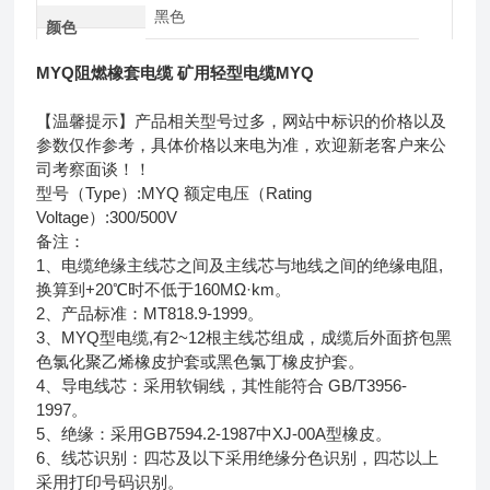
黑色
颜色
MYQ阻燃橡套电缆 矿用轻型电缆MYQ
【温馨提示】产品相关型号过多，网站中标识的价格以及
参数仅作参考，具体价格以来电为准，欢迎新老客户来公
司考察面谈！！
型号（Type）:MYQ 额定电压（Rating
Voltage）:300/500V
备注：
1、电缆绝缘主线芯之间及主线芯与地线之间的绝缘电阻,
换算到+20℃时不低于160MΩ·km。
2、产品标准：MT818.9-1999。
3、MYQ型电缆,有2~12根主线芯组成，成缆后外面挤包黑
色氯化聚乙烯橡皮护套或黑色氯丁橡皮护套。
4、导电线芯：采用软铜线，其性能符合 GB/T3956-
1997。
5、绝缘：采用GB7594.2-1987中XJ-00A型橡皮。
6、线芯识别：四芯及以下采用绝缘分色识别，四芯以上
采用打印号码识别。