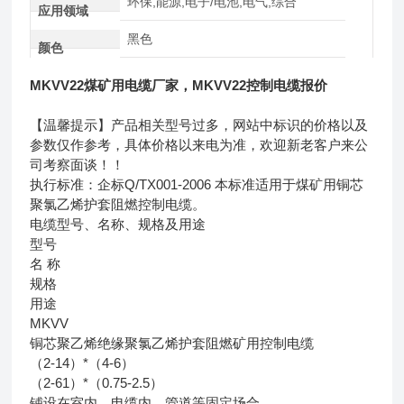
环保,能源,电子/电池,电气,综合
应用领域
黑色
颜色
MKVV22煤矿用电缆厂家，MKVV22控制电缆报价
【温馨提示】产品相关型号过多，网站中标识的价格以及
参数仅作参考，具体价格以来电为准，欢迎新老客户来公
司考察面谈！！
执行标准：企标Q/TX001-2006 本标准适用于煤矿用铜芯
聚氯乙烯护套阻燃控制电缆。
电缆型号、名称、规格及用途
型号
名 称
规格
用途
MKVV
铜芯聚乙烯绝缘聚氯乙烯护套阻燃矿用控制电缆
（2-14）*（4-6）
（2-61）*（0.75-2.5）
铺设在室内、电缆内、管道等固定场合