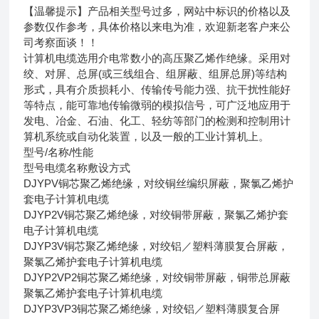
【温馨提示】产品相关型号过多，网站中标识的价格以及
参数仅作参考，具体价格以来电为准，欢迎新老客户来公
司考察面谈！！
计算机电缆选用介电常数小的高压聚乙烯作绝缘。采用对
绞、对屏、总屏(或三线组合、组屏蔽、组屏总屏)等结构
形式，具有介质损耗小、传输传号能力强、抗干扰性能好
等特点，能可靠地传输微弱的模拟信号，可广泛地应用于
发电、冶金、石油、化工、轻纺等部门的检测和控制用计
算机系统或自动化装置，以及一般的工业计算机上。
型号/名称/性能
型号
电缆名称
敷设方式
DJYPV
铜芯聚乙烯绝缘，对绞铜丝编织屏蔽，聚氯乙烯护
套电子计算机电缆
DJYP2V
铜芯聚乙烯绝缘，对绞铜带屏蔽，聚氯乙烯护套
电子计算机电缆
DJYP3V
铜芯聚乙烯绝缘，对绞铝／塑料薄膜复合屏蔽，
聚氯乙烯护套电子计算机电缆
DJYP2VP2
铜芯聚乙烯绝缘，对绞铜带屏蔽，铜带总屏蔽
聚氯乙烯护套电子计算机电缆
DJYP3VP3
铜芯聚乙烯绝缘，对绞铝／塑料薄膜复合屏