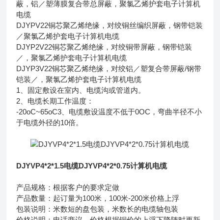
蔽，铝／塑薄膜复合带总屏蔽，聚氯乙烯护套电子计算机
电缆
DJYPV22
铜芯聚乙烯绝缘，对绞铜丝编织屏蔽，钢带铠装
／聚氯乙烯护套电子计算机电缆
DJYP2V22
铜芯聚乙烯绝缘，对绞铜带屏蔽，钢带铠装
／，聚氯乙烯护套电子计算机电缆
DJYP3V22
铜芯聚乙烯绝缘，对绞铝／塑复合带屏蔽/钢带
铠装／，聚氯乙烯护套电子计算机电缆
1、固定敷设在室内、电缆沟或管道内。
2、电缆长期工作温度：
-20oC~65oC3、电缆敷设温度不低于0OC，弯曲半径不小
于电缆外径的10倍。
DJYVP4*2*1.5电缆DJYVP4*2*0.75计算机电缆
产品规格：根据客户的要求定做
产品数量：起订量为100米，100米-200米价格上浮
包装说明：米数短的盘包装，米数长的电缆轴包装
价格说明：电话商议，价格根据铜价的上浮下降随时更新