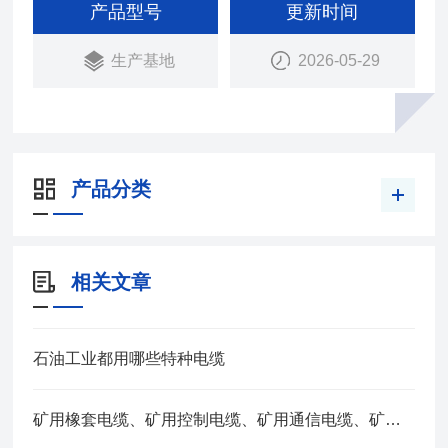
系统（DCS）的数据传输和抗干扰要求较高的检测
产品型号
更新时间
仪器仪表，以及其他自控系统的弱信号连接、传输。
生产基地
2026-05-29
产品分类
相关文章
石油工业都用哪些特种电缆
矿用橡套电缆、矿用控制电缆、矿用通信电缆、矿用电力电缆、矿用计算机电缆区别，看完不选错