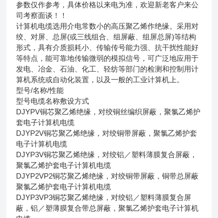
参数仅作参考，具体价格以来电为准，欢迎新老客户来公
司考察面谈！！
计算机电缆选用介电常数小的高压聚乙烯作绝缘。采用对
绞、对屏、总屏(或三线组合、组屏蔽、组屏总屏)等结构
形式，具有介质损耗小、传输传号能力强、抗干扰性能好
等特点，能可靠地传输微弱的模拟信号，可广泛地应用于
发电、冶金、石油、化工、轻纺等部门的检测和控制用计
算机系统或自动化装置，以及一般的工业计算机上。
型号/名称/性能
型号
电缆名称
敷设方式
DJYPV
铜芯聚乙烯绝缘，对绞铜丝编织屏蔽，聚氯乙烯护
套电子计算机电缆
DJYP2V
铜芯聚乙烯绝缘，对绞铜带屏蔽，聚氯乙烯护套
电子计算机电缆
DJYP3V
铜芯聚乙烯绝缘，对绞铝／塑料薄膜复合屏蔽，
聚氯乙烯护套电子计算机电缆
DJYP2VP2
铜芯聚乙烯绝缘，对绞铜带屏蔽，铜带总屏蔽
聚氯乙烯护套电子计算机电缆
DJYP3VP3
铜芯聚乙烯绝缘，对绞铝／塑料薄膜复合屏
蔽，铝／塑薄膜复合带总屏蔽，聚氯乙烯护套电子计算机