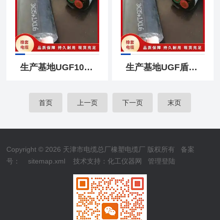
生产基地UGF10kv电缆3x35+1x16高压橡套软电缆
生产基地UGF盾构机橡套电缆3x25+1x16平方价格
首页
上一页
下一页
末页
Copyright © 2026 天津市电缆总厂橡塑电缆厂 版权所有
备案
号：
sitemap.xml
技术支持：
化工仪器网
管理登陆