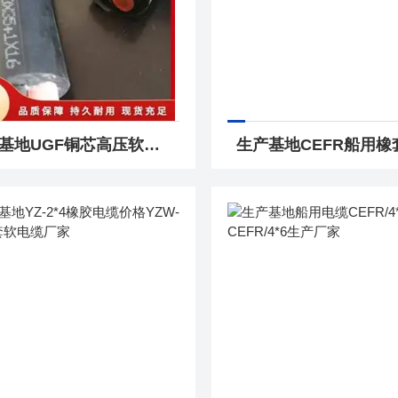
生产基地UGF铜芯高压软电缆UGF矿用高压橡套电缆厂家