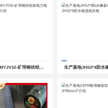
源头MYJV32-矿用钢丝铠装电力电缆3*35介绍